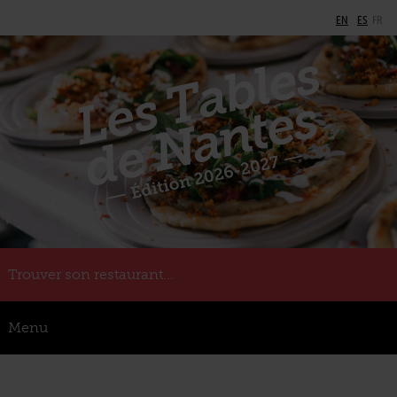
EN
ES
FR
Trouver son restaurant...
Menu