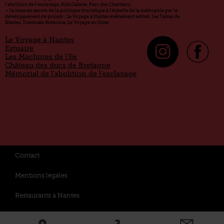
l’abolition de l’esclavage, Hab Galerie, Parc des Chantiers.
— la mise en œuvre de la politique touristique à l’échelle de la métropole par le
développement de projets : Le Voyage à Nantes événement estival, Les Tables de
Nantes, Traversée Bretonne, Le Voyage en hiver.
Le Voyage à Nantes
Estuaire
Les Machines de l’île
Château des ducs de Bretagne
Mémorial de l’abolition de l’esclavage
Contact
Mentions légales
Restaurants à Nantes
Politique de données personnelles et cookies