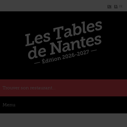
EN
ES
FR
Trouver son restaurant...
Menu