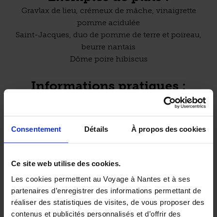
Gravlax de lieu, crémeux de mâche, vinaigrette
pomme acidulée
Saint-Jacques, duo de pomme de terre et poireau,
beurre nantais
Dôme poire hibiscus
Informations pratiques :
Midi :
L
M
M
J
V
S
D
/ 22 € / 38 €
Soir :
L
M
M
J
V
S
D
Carte des plats mini-maxi : 8,50 € / 22 €
Consentement
Détails
À propos des cookies
Brunch : Le dimanche (15 € / 29,50 €)
Ce site web utilise des cookies.
Les cookies permettent au Voyage à Nantes et à ses
Accès à la salle et aux toilettes pour les personnes à
partenaires d’enregistrer des informations permettant de
mobilité réduite.
réaliser des statistiques de visites, de vous proposer des
(source : établissement)
contenus et publicités personnalisés et d’offrir des