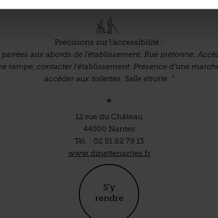
Précisions sur l’accessibilité :
 pavées aux abords de l'établissement. Rue piétonne. Accè
ne rampe, contacter l'établissement. Présence d'une march
accéder aux toilettes. Salle étroite. ”
*
12 rue du Château
44000 Nantes
Tél. : 02 51 82 79 13
www.dinettenantes.fr
S’y
rendre