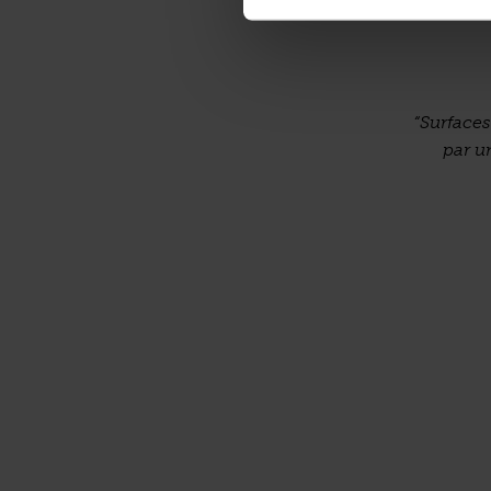
“Surfaces
par u