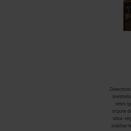
Direction
institut
rétro (
mijote d
ultra-ré
oublier 