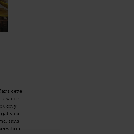
dans cette
 la sauce
e), on y
e gâteaux
ime, sans
servation