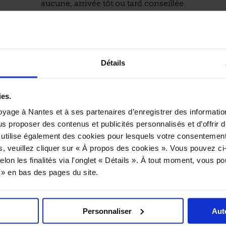
aucune, arrivée tôt ou tard conseillée.
Exemples de plats :
Tartinade de patates douces et betteraves rôties à la menth
 butternut rôtie au citron confit, feta, grenade, boulgour,
Détails
fraîches
« Banofee pie » : tarte banane, caramel, crème fouettée
ies.
Informations pratiques :
yage à Nantes et à ses partenaires d’enregistrer des informatio
us proposer des contenus et publicités personnalisés et d’offrir d
Midi :
L
M
M
J
V
S
D
/ 14,50 € / 21 €
 utilise également des cookies pour lesquels votre consentement
Soir :
L
M
M
J
V
S
D
s, veuillez cliquer sur « À propos des cookies ». Vous pouvez ci
Carte des plats mini-maxi : 8,50 € / 14 €
elon les finalités via l'onglet « Détails ». À tout moment, vous p
Brunch : le samedi et le dimanche (26,50€)
s » en bas des pages du site.
Accès à la salle pour les personnes à mobilité réduite.
Personnaliser
Aut
(source : établissement)