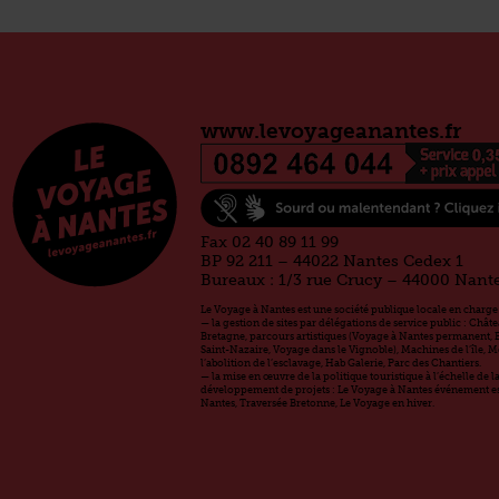
www.levoyageanantes.fr
Fax 02 40 89 11 99
BP 92 211 – 44022 Nantes Cedex 1
Bureaux : 1/3 rue Crucy – 44000 Nant
Le Voyage à Nantes est une société publique locale en charge 
— la gestion de sites par délégations de service public : Chât
Bretagne, parcours artistiques (Voyage à Nantes permanent, 
Saint-Nazaire, Voyage dans le Vignoble), Machines de l’île, 
l’abolition de l’esclavage, Hab Galerie, Parc des Chantiers.
— la mise en œuvre de la politique touristique à l’échelle de 
développement de projets : Le Voyage à Nantes événement est
Nantes, Traversée Bretonne, Le Voyage en hiver.