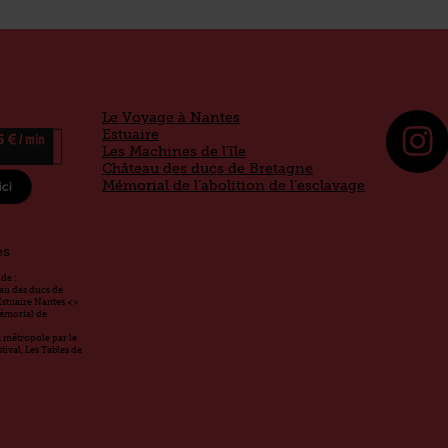
Le Voyage à Nantes
Estuaire
Les Machines de l’île
Château des ducs de Bretagne
Mémorial de l’abolition de l’esclavage
es
de :
eau des ducs de
Estuaire Nantes <>
Mémorial de
la métropole par le
ival, Les Tables de