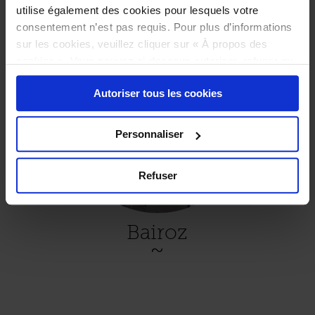
utilise également des cookies pour lesquels votre
consentement n’est pas requis. Pour plus d’informations
sur les cookies, veuillez cliquer sur « À propos des
cookies ». Vous pouvez ci-dessous autoriser, refuser ou
sélectionner les cookies selon les finalités via l'onglet
Autoriser tous les cookies
« Détails ». À tout moment, vous pouvez modifier votre
choix en cliquant sur le lien « Cookies » en bas des
pages du site.
Personnaliser
Refuser
Bairoz