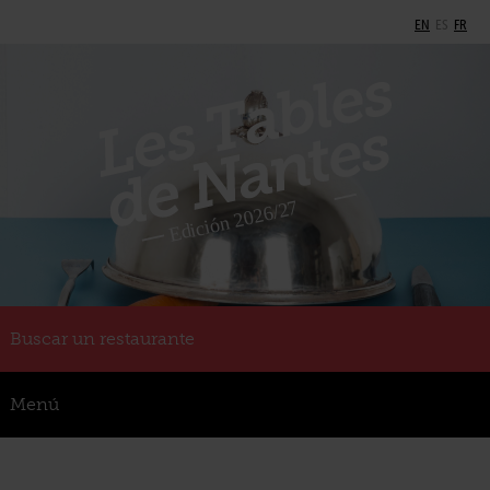
EN
ES
FR
Buscar un restaurante
Menú