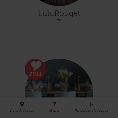
LuluRouget
A mi alrededor
Al azar
Vinotecas y bodegas