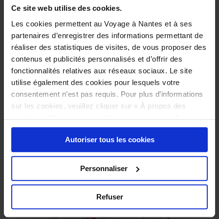
Ce site web utilise des cookies.
Les cookies permettent au Voyage à Nantes et à ses
partenaires d’enregistrer des informations permettant de
Restaurantes para
réaliser des statistiques de visites, de vous proposer des
contenus et publicités personnalisés et d’offrir des
llevar en Nantes
fonctionnalités relatives aux réseaux sociaux. Le site
utilise également des cookies pour lesquels votre
consentement n’est pas requis. Pour plus d’informations
sur les cookies, veuillez cliquer sur « À propos des
cookies ». Vous pouvez ci-dessous autoriser, refuser ou
sélectionner les cookies selon les finalités via l'onglet
Autoriser tous les cookies
« Détails ». À tout moment, vous pouvez modifier votre
choix en cliquant sur le lien « Cookies » en bas des
pages du site.
Personnaliser
Refuser