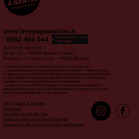
www.levoyageanantes.fr
Fax 02 40 89 11 99
BP 92 211 – 44022 Nantes Cedex 1
Bureaux : 1/3 rue Crucy – 44000 Nantes
Le Voyage à Nantes es una empresa pública local encargada de :
— la gestión de lugares por delegación de servicio público: Château des ducs
de Bretagne, recorridos artísticos (Voyage à Nantes permanent, Estuaire Nantes
<> Saint- Nazaire, Voyage dans le Vignoble), Machines de l'île, Mémorial de
l'abolition de l'esclavage, Hab Galerie, Parc des Chantiers.
— la aplicación de la política turística a escala metropolitana mediante el
desarrollo de proyectos: Le voyage à Nantes événement estival, Les Tables de
Nantes, Traversée Bretonne, El viaje en invierno.
Le Voyage à Nantes
Estuaire
Les Machines de l’île
Château des ducs de Bretagne
Mémorial de l’abolition de l’esclavage