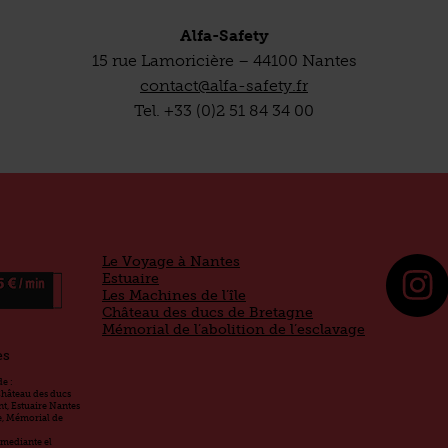
Alfa-Safety
15 rue Lamoricière – 44100 Nantes
contact@alfa-safety.fr
Tel. +33 (0)2 51 84 34 00
Le Voyage à Nantes
Estuaire
Les Machines de l’île
Château des ducs de Bretagne
Mémorial de l’abolition de l’esclavage
es
e :
Château des ducs
t, Estuaire Nantes
le, Mémorial de
a mediante el