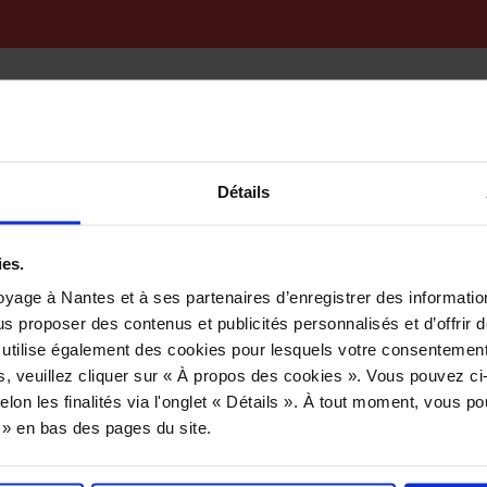
Inicio
Avisos legale
Détails
ies.
yage à Nantes et à ses partenaires d’enregistrer des informatio
us proposer des contenus et publicités personnalisés et d’offrir d
Dirección de publicación
 utilise également des cookies pour lesquels votre consentement
s, veuillez cliquer sur « À propos des cookies ». Vous pouvez ci
elon les finalités via l'onglet « Détails ». À tout moment, vous p
SPL Le Voyage à Nantes
s » en bas des pages du site.
1/3 rue Crucy – 44000 Nantes
BP 92 211 – 44022 Nantes Cedex 1