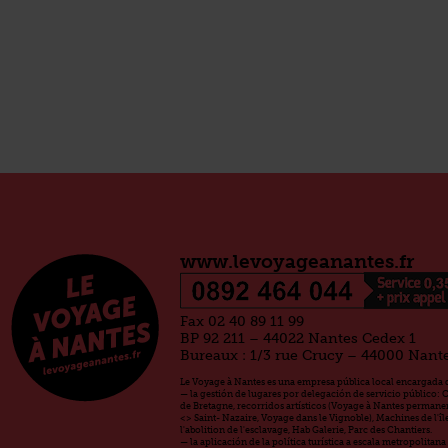
www.levoyageanantes.fr
Fax 02 40 89 11 99
BP 92 211 – 44022 Nantes Cedex 1
Bureaux : 1/3 rue Crucy – 44000 Nant
Le Voyage à Nantes es una empresa pública local encargada d
— la gestión de lugares por delegación de servicio público: 
de Bretagne, recorridos artísticos (Voyage à Nantes permanen
<> Saint- Nazaire, Voyage dans le Vignoble), Machines de l'î
l'abolition de l'esclavage, Hab Galerie, Parc des Chantiers.
— la aplicación de la política turística a escala metropolitan