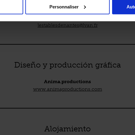
Tel. +33 (0)2 72 64 04 79
Personnaliser
Aut
Fax 02 40 89 11 99
www.levoyageanantes.fr
lestablesdenantes@lvan.fr
Diseño y producción gráfica
Anima.productions
www.animaproductions.com
Alojamiento