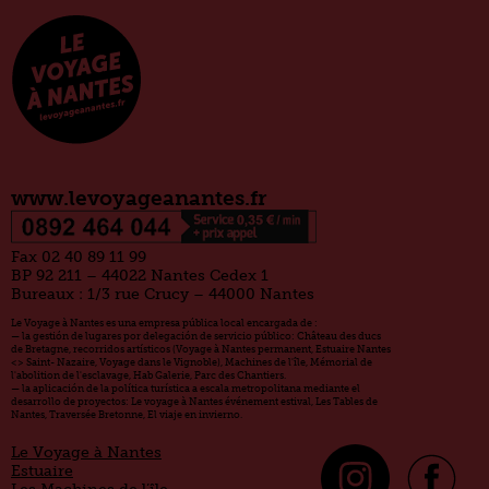
www.levoyageanantes.fr
Fax 02 40 89 11 99
BP 92 211 – 44022 Nantes Cedex 1
Bureaux : 1/3 rue Crucy – 44000 Nantes
Le Voyage à Nantes es una empresa pública local encargada de :
— la gestión de lugares por delegación de servicio público: Château des ducs
de Bretagne, recorridos artísticos (Voyage à Nantes permanent, Estuaire Nantes
<> Saint- Nazaire, Voyage dans le Vignoble), Machines de l'île, Mémorial de
l'abolition de l'esclavage, Hab Galerie, Parc des Chantiers.
— la aplicación de la política turística a escala metropolitana mediante el
desarrollo de proyectos: Le voyage à Nantes événement estival, Les Tables de
Nantes, Traversée Bretonne, El viaje en invierno.
Le Voyage à Nantes
Estuaire