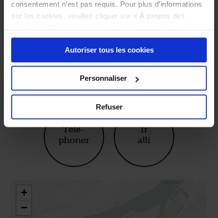
consentement n’est pas requis. Pour plus d’informations
sur les cookies, veuillez cliquer sur « À propos des
cookies ». Vous pouvez ci-dessous autoriser, refuser ou
sélectionner les cookies selon les finalités via l'onglet
*
Autoriser tous les cookies
« Détails ». À tout moment, vous pouvez modifier votre
32 rue du Général-de-Gaulle
choix en cliquant sur le lien « Cookies » en bas des
44230 Saint-Sébastien-sur-Loire
pages du site.
Personnaliser
Tél. : 02 40 34 43 49
@restaurant_luchronie
Refuser
Télé-
Ir
phoner
allí