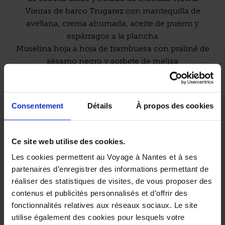
Vieiras de barco Trugarez con mantequilla de
avellana, crema ahumada, aceite de puerro y
espárragos a la plancha
Muselina hoja a hoja de frambuesa con praliné de
sésamo negro y sorbete de melisa
Información práctica:
Almuerzo:
M
T
W
T
F
S
S
/ €20/€25
Consentement
Détails
À propos des cookies
Cena:
M
T
W
T
F
S
S
/ €38
Precio de los platos principales (min-max):€/€
Ce site web utilise des cookies.
Les cookies permettent au Voyage à Nantes et à ses
Las personas con discapacidad pueden acceder a la
partenaires d’enregistrer des informations permettant de
sala del restaurante y a los aseos
réaliser des statistiques de visites, de vous proposer des
contenus et publicités personnalisés et d’offrir des
fonctionnalités relatives aux réseaux sociaux. Le site
utilise également des cookies pour lesquels votre