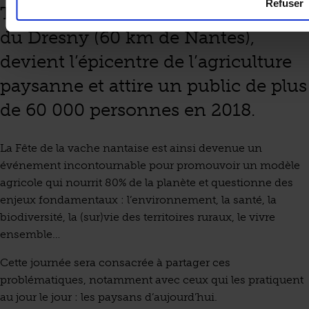
Refuser
Tous les quatre ans, le petit bourg
du Dresny (60 km de Nantes),
devient l’épicentre de l’agriculture
paysanne et attire un public de plus
de 60 000 personnes en 2018.
La Fête de la vache nantaise est ainsi devenue un
événement incontournable pour promouvoir un modèle
agricole qui nourrit 80% de la planète et questionne des
enjeux fondamentaux : l’environnement, la santé, la
biodiversité, la (sur)vie des territoires ruraux, le vivre
ensemble…
Cette journée sera consacrée à partager ces
problématiques, notamment avec ceux qui les pratiquent
au jour le jour : les paysans d’aujourd’hui.