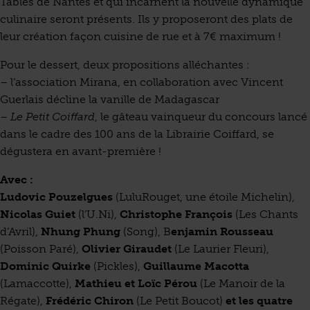
Tables de Nantes et qui incarnent la nouvelle dynamique
culinaire seront présents. Ils y proposeront des plats de
leur création façon cuisine de rue et à 7€ maximum !
Pour le dessert, deux propositions alléchantes :
– l’association Mirana, en collaboration avec Vincent
Guerlais décline la vanille de Madagascar
–
Le Petit Coiffard
, le gâteau vainqueur du concours lancé
dans le cadre des 100 ans de la Librairie Coiffard, se
dégustera en avant-première !
Avec :
Ludovic Pouzelgues
(LuluRouget, une étoile Michelin),
Nicolas Guiet
(l’U.Ni),
Christophe François
(Les Chants
d’Avril),
Nhung Phung
(Song), B
enjamin Rousseau
(Poisson Paré),
Olivier Giraudet
(Le Laurier Fleuri),
Dominic Quirke
(Pickles),
Guillaume Macotta
(Lamaccotte),
Mathieu et Loïc Pérou
(Le Manoir de la
Régate),
Frédéric Chiron
(Le Petit Boucot)
et les quatre