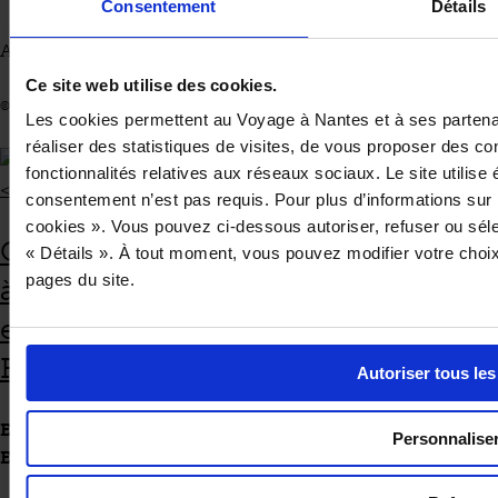
Consentement
Détails
Animation par :
Frédéric Denhez
– journaliste
Ce site web utilise des cookies.
© Christophe Bornet by Kristo
Les cookies permettent au Voyage à Nantes et à ses partenai
réaliser des statistiques de visites, de vous proposer des con
fonctionnalités relatives aux réseaux sociaux. Le site utilis
consentement n’est pas requis. Pour plus d’informations sur 
cookies ». Vous pouvez ci-dessous autoriser, refuser ou sélect
Carte blanche
« Détails ». À tout moment, vous pouvez modifier votre choix
pages du site.
à la Fête de la vache nantaise
et à l’alliance des cuisiniers Slow
Food
Autoriser tous les
EN ASSOCIATION AVEC L’UNIVERSITÉ DES SCIENCES
Personnalise
ET DES PRATIQUES GASTRONOMIQUES