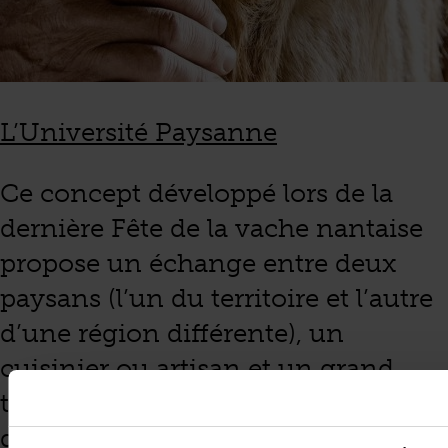
L’Université Paysanne
Ce concept développé lors de la
dernière Fête de la vache nantaise
propose un échange entre deux
paysans (l’un du territoire et l’autre
d’une région différente), un
cuisinier ou artisan et un grand
témoin sociétal – afin de débattre
d’un sujet sur le monde agricole.