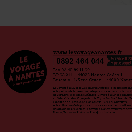
www.levoyageanantes.fr
Fax 02 40 89 11 99
BP 92 211 – 44022 Nantes Cedex 1
Bureaux : 1/3 rue Crucy – 44000 Nant
Le Voyage à Nantes es una empresa pública local encargada d
— la gestión de lugares por delegación de servicio público: 
de Bretagne, recorridos artísticos (Voyage à Nantes permanen
<> Saint- Nazaire, Voyage dans le Vignoble), Machines de l'î
l'abolition de l'esclavage, Hab Galerie, Parc des Chantiers.
— la aplicación de la política turística a escala metropolitan
desarrollo de proyectos: Le voyage à Nantes événement estiva
Nantes, Traversée Bretonne, El viaje en invierno.