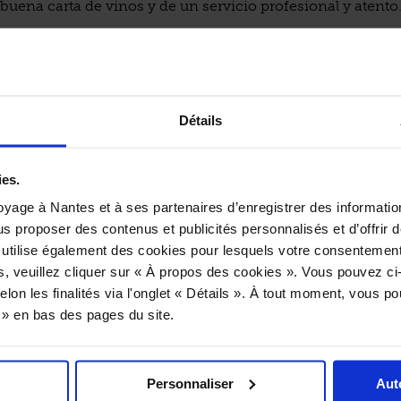
buena carta de vinos y de un servicio profesional y atento
Algunas de las sugerencias:
 de salmón, limón en conserva y condimento de alcaparra
cruda, ensalada de hinojo y cítricos
Détails
acalao en costra de chorizo con puré de patatas a las hierb
Patatas de Vertou a la manera tatin con crema a la vainilla
ies.
Información práctica:
yage à Nantes et à ses partenaires d’enregistrer des informatio
Almuerzo:
M
T
W
T
F
S
S
/ €17€/€35€
us proposer des contenus et publicités personnalisés et d’offrir d
Cena:
M
T
W
T
F
S
S
/ €/€
 utilise également des cookies pour lesquels votre consentement
Precio de los platos principales (min-max):€19€/€27€
s, veuillez cliquer sur « À propos des cookies ». Vous pouvez ci
elon les finalités via l'onglet « Détails ». À tout moment, vous p
s » en bas des pages du site.
onas con discapacidad pueden acceder a la sala del restau
los aseos
Personnaliser
Aut
*