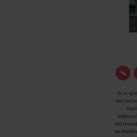
Si lo qu
del centr
Jean
elabora
del mundo
de mediod