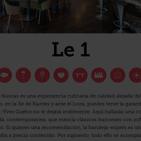
Le 1
e buscas es una experiencia culinaria de calidad alejada del
o, en la Ile de Nantes y ante el Loira, puedes tener la garan
-Yves Guého no te dejará indiferente. Aquí hallarás una c
da, contemporánea, que mezcla clásicos franceses con inf
. Si quieres una recomendación, la bandeja-exprés es u
ía a precio contenido. Por supuesto, todo ello se acomp