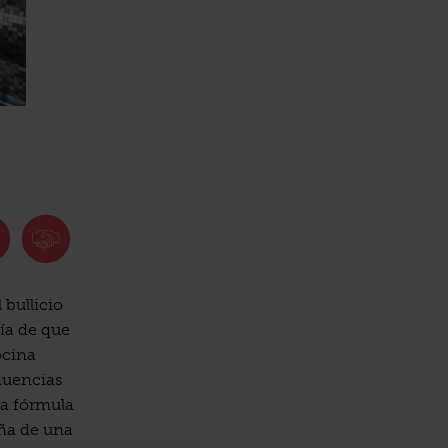
 bullicio
tía de que
ocina
luencias
na fórmula
aña de una