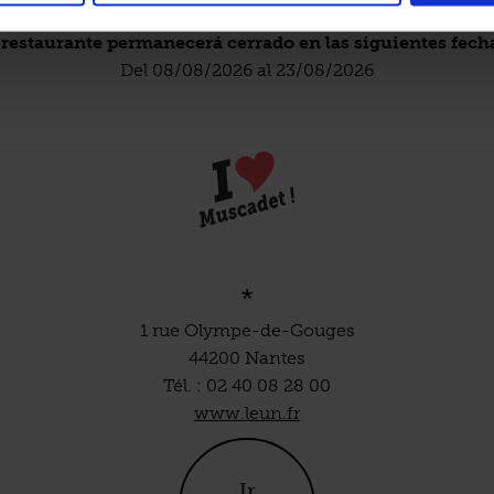
 restaurante permanecerá cerrado en las siguientes fech
Del 08/08/2026 al 23/08/2026
*
1 rue Olympe-de-Gouges
44200 Nantes
Tél. : 02 40 08 28 00
www.leun.fr
Ir