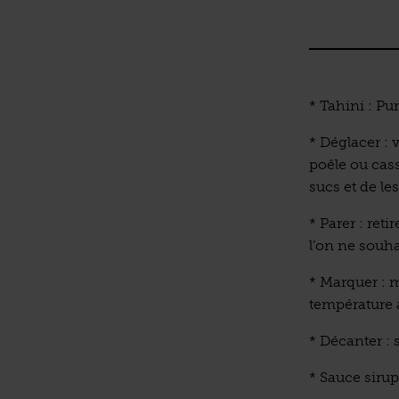
* Tahini : Pu
* Déglacer : 
poêle ou cass
sucs et de les
* Parer : ret
l’on ne souhai
* Marquer : m
température a
* Décanter : s
* Sauce sirup