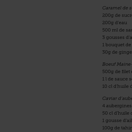
Caramel de s
200g de sucr
200g d’eau
500 ml de sa
3 gousses d’a
1 bouquet de
30g de ging
Boeuf Maine
500g de file
1 l de sauce s
10 cl d’huile 
Caviar d’aube
4 aubergines
50 cl d’huile 
1 gousse d’ai
100g de tahi