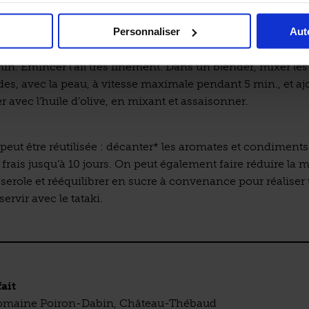
il soit tiède. Le tailler en tranches fines.
Personnaliser
Aut
rgines torréfiées
ergines, les tailler en 2 dans la longueur et les faire cuire a
in. Émincer l’ail très finement. Dans un blender, mixer le
s, avec la peau, à vitesse maximale pendant 5 min., et ajo
r avec l’huile d’olive, en mixant et assaisonner.
eut être réutilisée : décanter* les aromates et condiments 
frais jusqu’à 10 jours. On peut également faire réduire la 
serole et rééquilibrer en sucre à convenance pour réaliser
ervir avec le tataki.
ait
 domaine Poiron-Dabin, Château-Thébaud