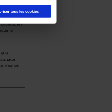
oriser tous les cookies
u four à 220°C
s aubergines
uter le
et la
marinade
 une sauce