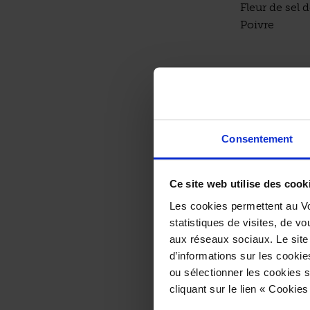
Fleur de sel
Poivre
Caramel de s
Réaliser le c
Consentement
casserole, fa
Déglacer* ave
écrasées, le 
Ce site web utilise des cook
hachée. Laiss
Les cookies permettent au Vo
statistiques de visites, de vo
Bœuf Maine
aux réseaux sociaux. Le site
Parer* le fil
d’informations sur les cookie
pendant 35 mi
ou sélectionner les cookies s
filet de bœuf
cliquant sur le lien « Cookie
4 à 6 min. pou