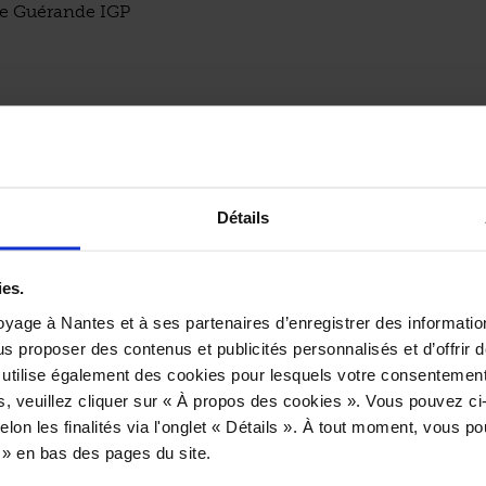
 de Guérande IGP
oja
aramel de soja qui servira de base pour la marinade du bœu
Détails
ire fondre le sucre dans l’eau jusqu’à ce qu’il forme un car
c la sauce soja et ajouter les gousses d’ail pelées et légèr
gingembre épluché et taillé en lamelles ainsi que la corian
ies.
er refroidir la marinade dans un plat et réserver.
yage à Nantes et à ses partenaires d’enregistrer des informatio
us proposer des contenus et publicités personnalisés et d’offrir d
-Anjou
 utilise également des cookies pour lesquels votre consentement
et de bœuf et le mariner dans le caramel de soja avec le litre
s, veuillez cliquer sur « À propos des cookies ». Vous pouvez ci
n. Dans une poêle, faire chauffer l’huile d’olive à feu vif e
elon les finalités via l'onglet « Détails ». À tout moment, vous p
 bien égoutté. Marquer* le filet en cuisson sur toutes ses f
s » en bas des pages du site.
r obtenir une jolie couleur. Débarrasser le filet et le laisser