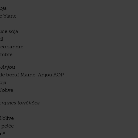
oja
e blanc
uce soja
il
 coriandre
embre
-Anjou
t de bœuf Maine-Anjou AOP
oja
d’olive
rgines torréfiées
d’olive
l pelée
ni*