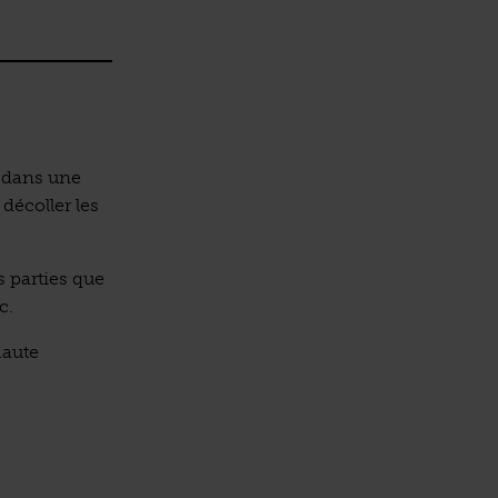
.) dans une
décoller les
s parties que
c.
haute