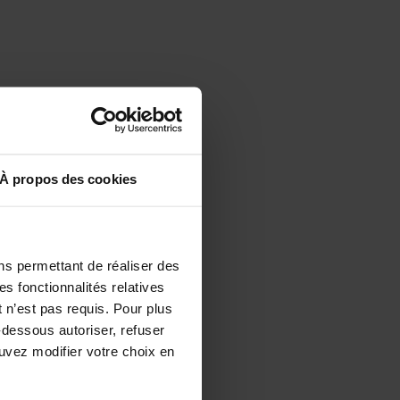
f : dans une
À propos des cookies
amel blond.
ement
dre finement
ns permettant de réaliser des
es fonctionnalités relatives
 n’est pas requis. Pour plus
 de sauce soja
-dessous autoriser, refuser
t y déposer le
ouvez modifier votre choix en
aces pendant
 reposer