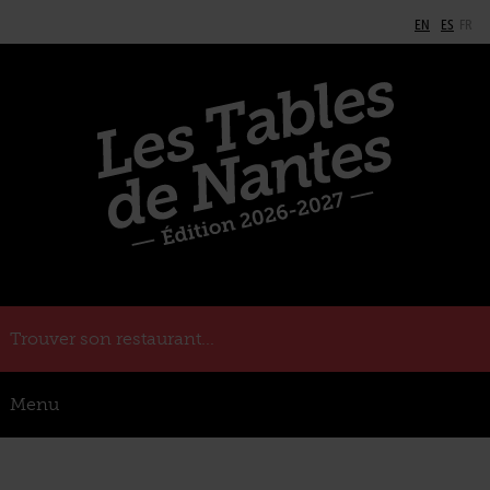
EN
ES
FR
Trouver son restaurant...
Menu