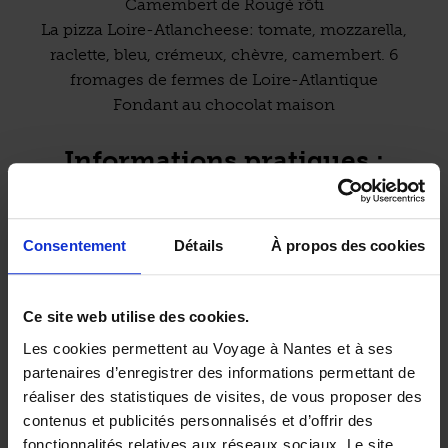
Camembert de Rougé rôti
La pizza Loire-Atlancheese: tomate, mozzarella,
raclette, bleu, crémeux, chèvre, camembert. 6
fromages de fermes de Loire-Atlantique
Fondant au chocolat maison
Informations pratiques :
Midi :
L
M
M
J
V
S
D
/ 10,50 € / 20 €
Soir :
L
M
M
J
V
S
D
/ 19,90 € /
Carte des plats mini-maxi : 11,50 € / 18,50 €
Consentement
Détails
À propos des cookies
Accès à la salle pour les personnes à mobilité
Ce site web utilise des cookies.
réduite.
Les cookies permettent au Voyage à Nantes et à ses
(source : établissement)
partenaires d’enregistrer des informations permettant de
réaliser des statistiques de visites, de vous proposer des
contenus et publicités personnalisés et d’offrir des
fonctionnalités relatives aux réseaux sociaux. Le site