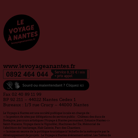
www.levoyageanantes.fr
Fax 02 40 89 11 99
BP 92 211 – 44022 Nantes Cedex 1
Bureaux : 1/3 rue Crucy – 44000 Nantes
Le Voyage à Nantes est une société publique locale en charge de :
— la gestion de sites par délégations de service public : Château des ducs de
Bretagne, parcours artistiques (Voyage à Nantes permanent, Estuaire Nantes <>
Saint-Nazaire, Voyage dans le Vignoble), Machines de l’île, Mémorial de
l’abolition de l’esclavage, Hab Galerie, Parc des Chantiers.
— la mise en œuvre de la politique touristique à l’échelle de la métropole par le
développement de projets : Le Voyage à Nantes événement estival, Les Tables de