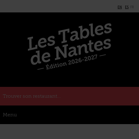
EN
ES
FR
Trouver son restaurant...
Menu