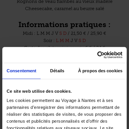
Rognons de veau flambés au vieux madère
Cheesecake, caramel au beurre salé
Informations pratiques :
Midi :
L
M
M
J
V
S
D
/ 21,50 € / 25,90 €
Soir :
L
M
M
J
V
S
D
Carte des plats mini-maxi : 6 € / 24 €
Accès à la salle et aux toilettes pour les personnes à
Consentement
Détails
À propos des cookies
mobilité réduite.
(source : établissement)
Ce site web utilise des cookies.
Les cookies permettent au Voyage à Nantes et à ses
partenaires d’enregistrer des informations permettant de
Précisions sur l’accessibilité :
réaliser des statistiques de visites, de vous proposer des
“Terrasse accessible à l'année. Accès possible par
contenus et publicités personnalisés et d’offrir des
une rampe amovible, contacter l'établissement.
fonctionnalités relatives aux réseaux sociaux. Le site