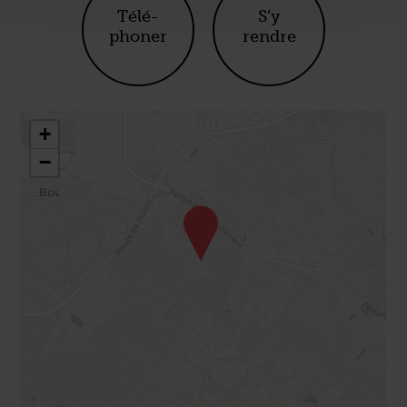
Télé-
S’y
phoner
rendre