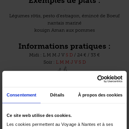
Exemples de plats :
.
Légumes rôtis, pesto d’estragon, émincé de Boeuf
nantais mariné
kouign Aman aux pommes
Informations pratiques :
Midi :
L
M
M
J
V
S
D
/ 24 € / 33 €
Soir :
L
M
M
J
V
S
D
Accès à la salle et aux toilettes pour les personnes à
mobilité réduite.
Consentement
Détails
À propos des cookies
(source : établissement)
Ce site web utilise des cookies.
Précisions sur l’accessibilité :
Les cookies permettent au Voyage à Nantes et à ses