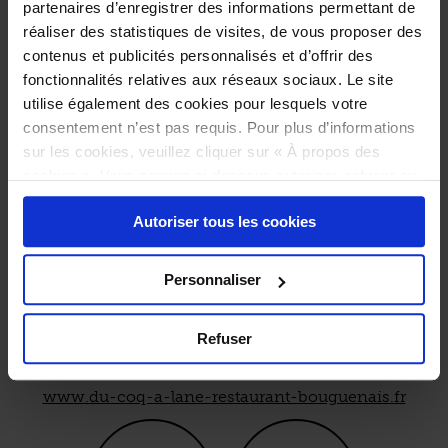
“Terrasse accessible à l'année. Parking PMR à
partenaires d’enregistrer des informations permettant de
proximité. Possibilité d'adapter la texture des repas
réaliser des statistiques de visites, de vous proposer des
sur demande. L'établissement nous indique que son
contenus et publicités personnalisés et d’offrir des
personnel est sensibilisé à l'accueil des personnes
fonctionnalités relatives aux réseaux sociaux. Le site
en situation de handicap.”
utilise également des cookies pour lesquels votre
consentement n’est pas requis. Pour plus d’informations
sur les cookies, veuillez cliquer sur « À propos des
cookies ». Vous pouvez ci-dessous autoriser, refuser ou
sélectionner les cookies selon les finalités via l'onglet
Autoriser tous les cookies
« Détails ». À tout moment, vous pouvez modifier votre
choix en cliquant sur le lien « Cookies » en bas des
pages du site.
Personnaliser
*
Chemin de la Ranjonnière
Refuser
44340 Bouguenais
Tél. : 02 40 34 72 10
www.du-coq-a-lane-restaurant-bouguenais.fr