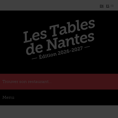
EN
ES
FR
Trouver son restaurant...
Menu