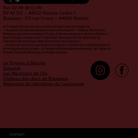
Fax 02 40 89 11 99
BP 92 211 – 44022 Nantes Cedex 1
Bureaux : 1/3 rue Crucy – 44000 Nantes
Le Voyage à Nantes est une société publique locale en charge de :
— la gestion de sites par délégations de service public : Château des ducs de
Bretagne, parcours artistiques (Voyage à Nantes permanent, Estuaire Nantes <>
Saint-Nazaire, Voyage dans le Vignoble), Machines de l’île, Mémorial de
l’abolition de l’esclavage, Hab Galerie, Parc des Chantiers.
— la mise en œuvre de la politique touristique à l’échelle de la métropole par le
développement de projets : Le Voyage à Nantes événement estival, Les Tables de
Nantes, Traversée Bretonne, Le Voyage en hiver.
Le Voyage à Nantes
Estuaire
Les Machines de l’île
Château des ducs de Bretagne
Mémorial de l’abolition de l’esclavage
Contact