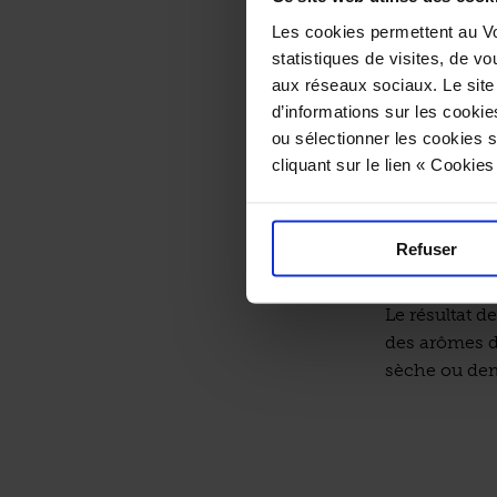
en France. Un
Les cookies permettent au Vo
véritablement
statistiques de visites, de vo
aux réseaux sociaux. Le site
Si sa réputat
d’informations sur les cookie
2010 que la 
ou sélectionner les cookies s
Sol, climat, 
cliquant sur le lien « Cookie
et délicat, s
qualité ». Et
entre product
Refuser
entre les taux
Le résultat de
des arômes de
sèche ou dem