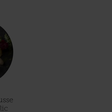
usse
lic