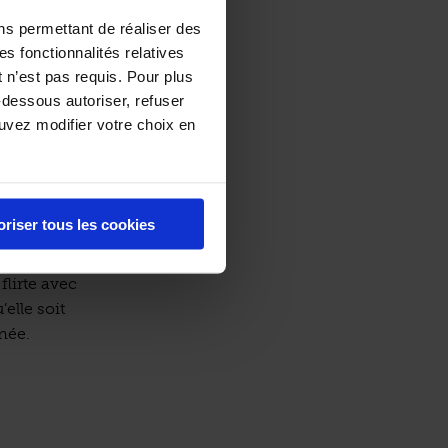
Vendée prend
ns permettant de réaliser des
es fonctionnalités relatives
 n’est pas requis. Pour plus
st que depuis
-dessous autoriser, refuser
tégée).
ouvez modifier votre choix en
lier, fondant
c le mot «
ure, échanges
bre parfait
oriser tous les cookies
.
flirte avec
elle soit
née.