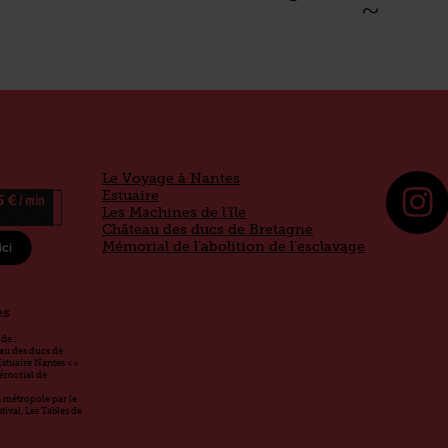
Le Voyage à Nantes
Estuaire
Les Machines de l’île
Château des ducs de Bretagne
Mémorial de l’abolition de l’esclavage
es
de :
eau des ducs de
Estuaire Nantes <>
Mémorial de
la métropole par le
ival, Les Tables de