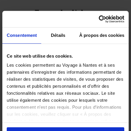
Example dishes:
Empanadas
Alfajores
Consentement
Détails
À propos des cookies
Practical information:
Lunch:
M
T
W
T
F
S
S
/ €13/€19.50
Ce site web utilise des cookies.
Dinner:
M
T
W
T
F
S
S
Les cookies permettent au Voyage à Nantes et à ses
partenaires d’enregistrer des informations permettant de
réaliser des statistiques de visites, de vous proposer des
Handicapped person can access to the room and
contenus et publicités personnalisés et d’offrir des
the toilets.
fonctionnalités relatives aux réseaux sociaux. Le site
*
utilise également des cookies pour lesquels votre
consentement n’est pas requis. Pour plus d’informations
39 boulevard Gustave-Roch
sur les cookies, veuillez cliquer sur « À propos des
44200 Nantes
cookies ». Vous pouvez ci-dessous autoriser, refuser ou
Tél. : 02 40 12 03 98
sélectionner les cookies selon les finalités via l'onglet