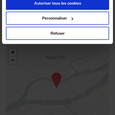
www.calmarestaurant.fr
Autoriser tous les cookies
« Détails ». À tout moment, vous pouvez modifier votre
choix en cliquant sur le lien « Cookies » en bas des
pages du site.
Personnaliser
Get
Phone
there
Refuser