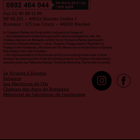
Fax 02 40 89 11 99
BP 92 211 – 44022 Nantes Cedex 1
Bureaux : 1/3 rue Crucy – 44000 Nantes
Le Voyage à Nantes is a local public company in charge of:
— the management of sites through public service delegations, like: the
Château des ducs de Bretagne, artistic tours (Voyage à Nantes permanent
collection, Estuaire Nantes <> Saint- Nazaire, Voyage dans le Vignoble/Le
Voyage in the Vineyards), Machines de l'île, Memorial to the abolition of slavery,
Hab Galerie, Parc des Chantiers.
— the implementation of the tourism policy on a metropolitan scale is done
through the development of the following projects: Le Voyage à Nantes yearly
summer event, Les Tables de Nantes, Traversée Bretonne, The winter’s journey.
Le Voyage à Nantes
Estuaire
Les Machines de l’île
Château des ducs de Bretagne
Mémorial de l’abolition de l’esclavage