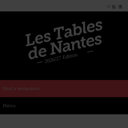
EN
ES
FR
Find a restaurant
Menu