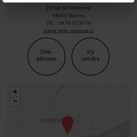
18 rue de Mayence
44000 Nantes
Tél. : 09 79 32 39 74
www.ptite-pomme.fr
Télé-
S’y
phoner
rendre