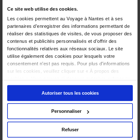
Ce site web utilise des cookies.
Les cookies permettent au Voyage à Nantes et à ses
Précisions sur l’accessibilité des personnes sourdes
partenaires d’enregistrer des informations permettant de
:
réaliser des statistiques de visites, de vous proposer des
“La réservation est également possible en ligne.”
contenus et publicités personnalisés et d’offrir des
fonctionnalités relatives aux réseaux sociaux. Le site
*
utilise également des cookies pour lesquels votre
consentement n’est pas requis. Pour plus d’informations
Le restaurant sera fermé aux dates suivantes :
sur les cookies, veuillez cliquer sur « À propos des
Du 16/08/2026 au 31/08/2026
cookies ». Vous pouvez ci-dessous autoriser, refuser ou
sélectionner les cookies selon les finalités via l'onglet
Autoriser tous les cookies
« Détails ». À tout moment, vous pouvez modifier votre
choix en cliquant sur le lien « Cookies » en bas des
pages du site.
Personnaliser
Refuser
*