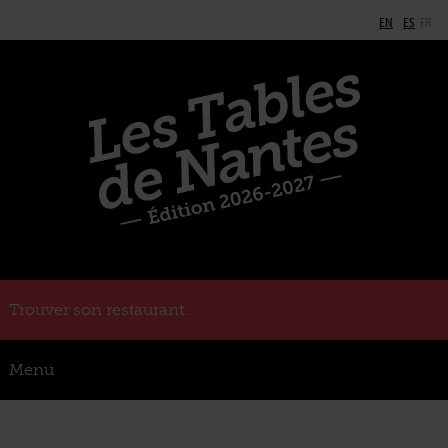
EN
ES
FR
Trouver son restaurant...
Menu