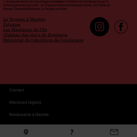
— la mise en œuvre de la politique touristique à l’échelle de la métropole par le
développement de projets : Le Voyage à Nantes événement estival, Les Tables de
Nantes, Traversée Bretonne, Le Voyage en hiver.
Le Voyage à Nantes
Estuaire
Les Machines de l’île
Château des ducs de Bretagne
Mémorial de l’abolition de l’esclavage
Contact
Mentions légales
Restaurants à Nantes
Politique de données personnelles et cookies