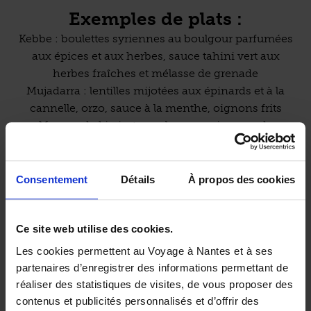
Exemples de plats :
Kebbe : boulettes syriennes au boulgour parfumées
aux épices et aux herbes, sauce tahini vert aux
herbes fraîches et mélasse de grenade
Mujadarra : lentilles mijotées aux épinards et à la
cannelle, orzo, sauce à la menthe, oignons frits
Mousse de kiwi, streusel coco, guimauve de
pommes, kiwi frais
Informations pratiques :
Consentement
Détails
À propos des cookies
Midi :
L
M
M
J
V
S
D
/ 17,50 € / 19,70 €
Soir :
L
M
M
J
V
S
D
Ce site web utilise des cookies.
Les cookies permettent au Voyage à Nantes et à ses
Accès à la salle et aux toilettes pour les personnes à
partenaires d’enregistrer des informations permettant de
mobilité réduite.
réaliser des statistiques de visites, de vous proposer des
(source : établissement)
contenus et publicités personnalisés et d’offrir des