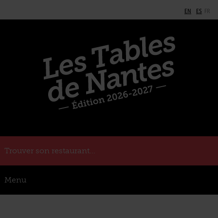
EN
ES
FR
Trouver son restaurant...
Menu