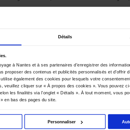
Détails
suggéré :
Gros », Domaine Jo Landron
ies.
yage à Nantes et à ses partenaires d’enregistrer des informatio
us proposer des contenus et publicités personnalisés et d’offrir d
 utilise également des cookies pour lesquels votre consentement
s, veuillez cliquer sur « À propos des cookies ». Vous pouvez ci
a servie dans des mini cônes avec un gel de Muscadet et de
elon les finalités via l'onglet « Détails ». À tout moment, vous p
s » en bas des pages du site.
T RECETTE
Personnaliser
Aut