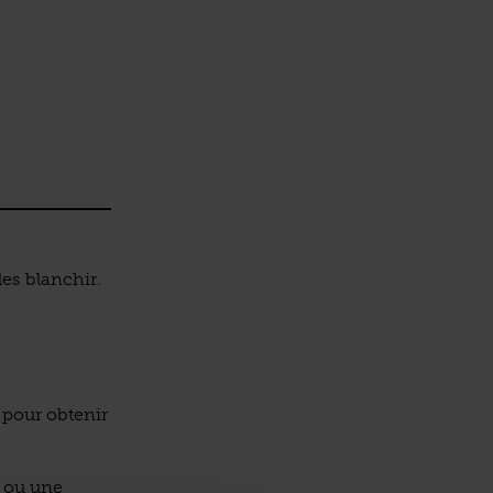
les blanchir.
 pour obtenir
, ou une