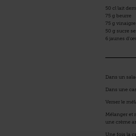
50 cl lait d
75 g beurre
75 g vinaigre
50 g sucre s
6 jaunes d’œ
Dans un salad
Dans une casse
Verser le mél
Mélanger et r
une crème an
Une fois la c