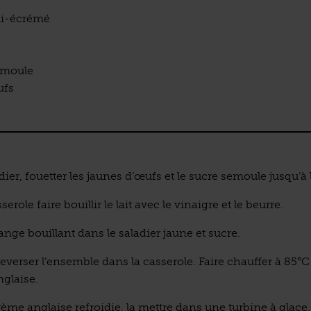
emi-écrémé
emoule
ufs
ier, fouetter les jaunes d’œufs et le sucre semoule jusqu’à 
role faire bouillir le lait avec le vinaigre et le beurre.
ange bouillant dans le saladier jaune et sucre.
everser l’ensemble dans la casserole. Faire chauffer à 85°C
glaise.
rème anglaise refroidie, la mettre dans une turbine à glace