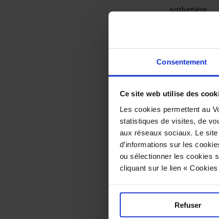
sorbetière.
Consentement
Accord 
« Wesh 
Ce site web utilise des cook
Les cookies permettent au Vo
statistiques de visites, de vo
aux réseaux sociaux. Le site
d’informations sur les cookie
La glace ser
ou sélectionner les cookies s
confites.
cliquant sur le lien « Cookie
COMPLÉMEN
Refuser