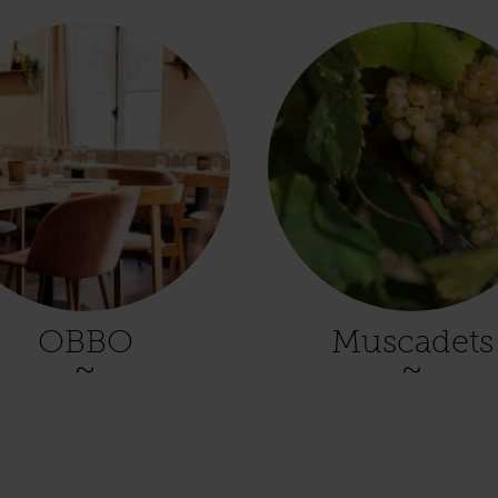
OBBO
Muscadets