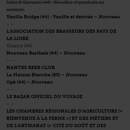
Soba & Sarrasin (44) : Nouilles et produits au
sarrasin
Vanilla Bridge (44) : Vanille et dérivés
–
Nouveau
– –
L’ASSOCIATION DES BRASSEURS DES PAYS DE
LA LOIRE
Toum’s (44)
Nouveau Baribale (44)
–
Nouveau
– –
NANTES BEER CLUB
La Maison Blanche (85)
–
Nouveau
Opé (44)
–
Nouveau
– –
LE BAZAR OFFICIEL DU VOYAGE
– –
LES CHAMBRES RÉGIONALES D’AGRICULTURE («
BIENVENUE À LA FERME ») ET DES MÉTIERS ET
DE L’ARTISANAT (« CITÉ DU GOÛT ET DES