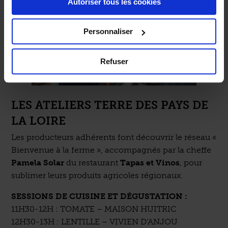
Autoriser tous les cookies
« Détails ». À tout moment, vous pouvez modifier votre
choix en cliquant sur le lien « Cookies » en bas des
pages du site.
Personnaliser
Refuser
LES ATELIERS TERRE DES PAYS DE
LA LOIRE
Les producteurs adhérents font découvrir le réseau «
Bienvenue à la ferme », accompagnés par la cheffe
Pamela Solar
du restaurant
Tapas et Vinos
, pour
sublimer leurs produits agricoles régionaux.
SESSIONS DE CUISINE ET DÉGUSTATION :
11H30-12H : TOMATE – MAISON HUITRIC
12H30-13H : LENTILLE – VIVIEN D’ANJOU