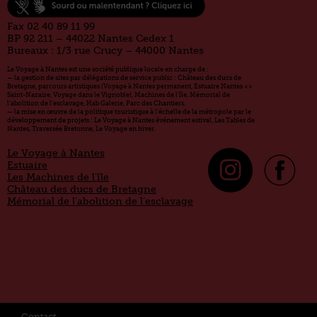
Fax 02 40 89 11 99
BP 92 211 – 44022 Nantes Cedex 1
Bureaux : 1/3 rue Crucy – 44000 Nantes
Le Voyage à Nantes est une société publique locale en charge de :
— la gestion de sites par délégations de service public : Château des ducs de
Bretagne, parcours artistiques (Voyage à Nantes permanent, Estuaire Nantes <>
Saint-Nazaire, Voyage dans le Vignoble), Machines de l’île, Mémorial de
l’abolition de l’esclavage, Hab Galerie, Parc des Chantiers.
— la mise en œuvre de la politique touristique à l’échelle de la métropole par le
développement de projets : Le Voyage à Nantes événement estival, Les Tables de
Nantes, Traversée Bretonne, Le Voyage en hiver.
Le Voyage à Nantes
Estuaire
Les Machines de l’île
Château des ducs de Bretagne
Mémorial de l’abolition de l’esclavage
Contact