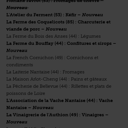
Floriane Favrot (53) : Fromages de chèvre –
Nouveau
L’Atelier du Ferment (53) : Kéfir
–
Nouveau
La Ferme des Coquelicots (85) : Charcuterie et
viande de porc
–
Nouveau
La Ferme du Bois des Anses (44) : Légumes
La Ferme du Bouffay (44) : Confitures et sirops –
Nouveau
La French Cornichon (49) : Cornichons et
condiments
La Laiterie Nantaise (44) : Fromages
La Maison Arlot-Cheng (44) : Pains et gâteaux
La Pêcherie de Bellevue (44) : Rillettes et plats de
poissons de Loire
L’Association de la Vache Nantaise (44) : Vache
Nantaise
–
Nouveau
La Vinaigrerie de l’Authion (49) : Vinaigres
–
Nouveau