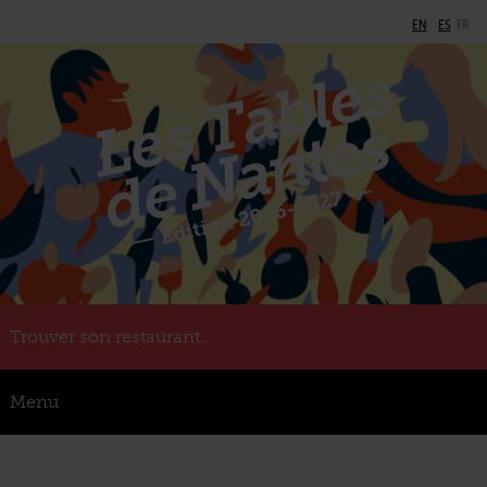
EN
ES
FR
Trouver son restaurant...
Menu