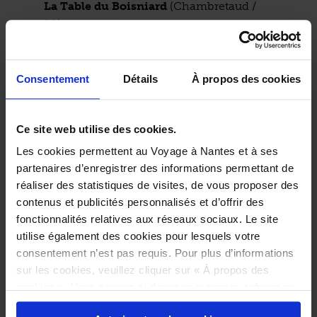
La Table du Boisniard
(Chambretaud /
85)
Les Vergers du Landreau
(Le Landreau /
85) — Éleveur de pigeons
Consentement
Détails
À propos des cookies
Bras de Fer
(Nantes / 44)
La French Cornichon
(Cheviré-le-Rouge
Ce site web utilise des cookies.
/ 49) — Maraîcher
– –
Les cookies permettent au Voyage à Nantes et à ses
Possibilité de manger sur place, tables et aires de
partenaires d’enregistrer des informations permettant de
pique-nique à proximité.
réaliser des statistiques de visites, de vous proposer des
contenus et publicités personnalisés et d’offrir des
Penser à emmener ses couverts et gobelets.
fonctionnalités relatives aux réseaux sociaux. Le site
utilise également des cookies pour lesquels votre
consentement n’est pas requis. Pour plus d’informations
sur les cookies, veuillez cliquer sur « À propos des
cookies ». Vous pouvez ci-dessous autoriser, refuser ou
sélectionner les cookies selon les finalités via l'onglet