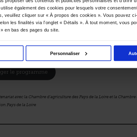
us proposer des contenus et publicités personnalisés et d’offrir d
 Chefs
où dix cuisiniers, également issus des cinq départe
 utilise également des cookies pour lesquels votre consentement
leurs créations en binôme avec un producteur du marché,
s, veuillez cliquer sur « À propos des cookies ». Vous pouvez ci
cuisine de rue, avec des petits plats au tarif unique de 8€.
elon les finalités via l'onglet « Détails ». À tout moment, vous p
s » en bas des pages du site.
 septembre 2022
 des Machines de l’île (Parc des Chantiers)
Personnaliser
Aut
– Entrée gratuite
rger le programme
enariat avec la Chambre d’agriculture des Pays de la Loire et la Chambre 
ion Pays de la Loire