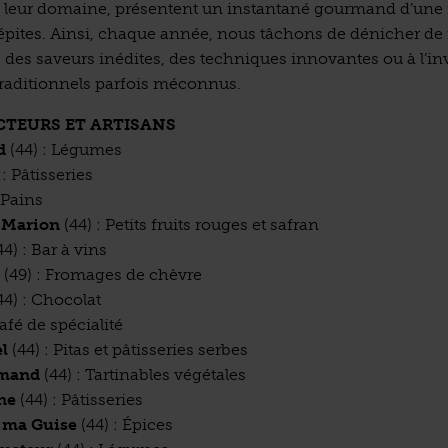
leur domaine, présentent un instantané gourmand d’une 
épites. Ainsi, chaque année, nous tâchons de dénicher d
 des saveurs inédites, des techniques innovantes ou à l’in
 traditionnels parfois méconnus.
CTEURS ET ARTISANS
d
(44) : Légumes
4) : Pâtisseries
4) : Pains
e Marion
(44) : Petits fruits rouges et safran
(44) : Bar à vins
e
(49) : Fromages de chèvre
(44) : Chocolat
: Café de spécialité
l
(44) : Pitas et pâtisseries serbes
rmand
(44) : Tartinables végétales
ne
(44) : Pâtisseries
à ma Guise
(44) : Épices