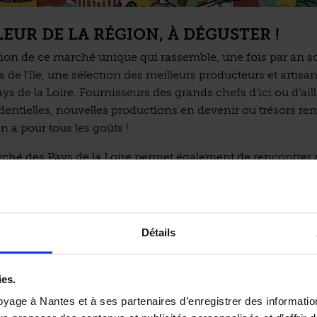
LEUR DE LA RÉGION, À DÉGUSTER !
tion de ce marché unique qui rassemble, une fois par an s
de l’île, une sélection des meilleurs producteurs et artisan
ys de la Loire. Fournisseurs des grands chefs d’ici ou d’aill
entielles, nouvelles productions en devenir ou trésors re
 en a pour tous les goûts !
ché des Pays de la Loire permet également de rencontrer 
passionnés qui font découvrir leur production, leur métier 
e le temps d’échanger pour comprendre les contraintes et 
ation locale de qualité, dans un format convivial et hédon
Détails
 plus d’un tiers des exposants a été renouvelé et de nouve
oposés :
ies.
 Pays de la Loire
où dix chefs de toute la région réaliseront
yage à Nantes et à ses partenaires d’enregistrer des informatio
emblématique de leur cuisine.