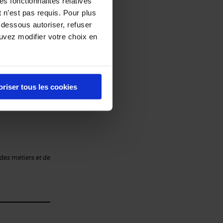
es fonctionnalités relatives
ments,
 n’est pas requis. Pour plus
 mais cette
-dessous autoriser, refuser
ouvez modifier votre choix en
oriser tous les cookies
des métiers et de