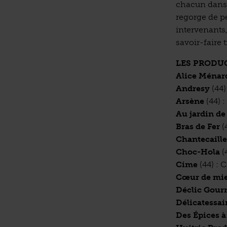
chacun dans 
regorge de p
intervenants,
savoir-faire
LES PRODU
Alice Ménar
Andresy
(4
Arsène
(4
Au jardin d
Bras de Fer
Chantecaill
Choc-Hola
Cime
(44) 
Cœur de mie
Déclic Gou
Délicatessai
Des Épices 