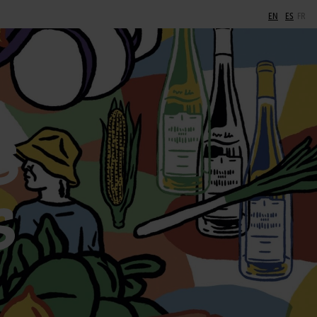
EN
ES
FR