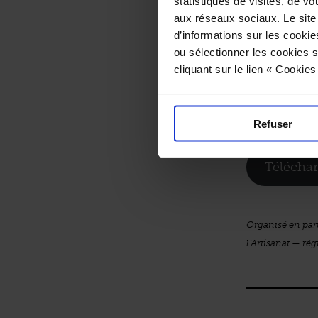
statistiques de visites, de vo
La Halle des
aux réseaux sociaux. Le site
proposeront 
d’informations sur les cookie
fois en mode 
ou sélectionner les cookies s
cliquant sur le lien « Cookie
– –
Dimanche 11
Sous les Nefs
Refuser
De 11h à 18h 
Télécha
– –
Organisé en part
l’Artisanat — rég