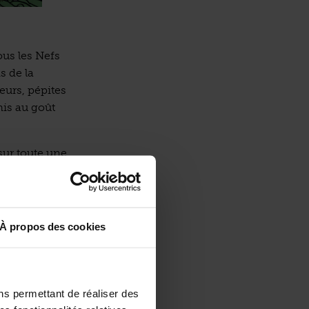
ous les Nefs
s de la
eurs, pépites
mis au goût
sur toute une
et savoir-
les enjeux
iste, bien
À propos des cookies
aux rendez-
, sur scène,
ns permettant de réaliser des