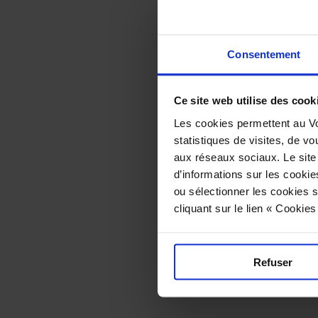
atmosphe
proposes
various s
Consentement
lunchtim
and tap
finger
Ce site web utilise des cook
Les cookies permettent au Vo
statistiques de visites, de vo
aux réseaux sociaux. Le site
Perf
d’informations sur les cookie
ou sélectionner les cookies s
Poll
cliquant sur le lien « Cookie
Valrhon
Refuser