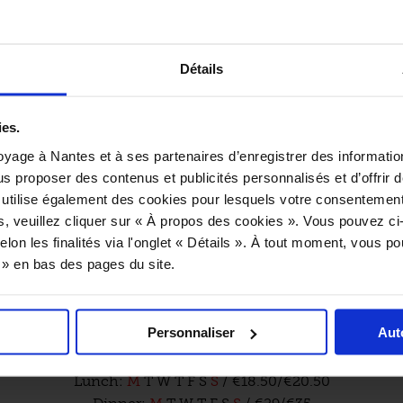
re. When it comes to the food here, the entirely home-
 cuisine with exotic inspirations that is as colourful as th
paces. Every week, a new, well-thought-out set menu is av
Détails
e. As evening falls, the venue gradually transforms into a
as bar, offering a choice between a seasonal menu and so
 food options. In fine weather, a lovely terrace furnished w
ies.
loungers opens up, just a stone’s throw from the Loire.
yage à Nantes et à ses partenaires d’enregistrer des informatio
us proposer des contenus et publicités personnalisés et d’offrir d
Example dishes:
 utilise également des cookies pour lesquels votre consentement
ect egg, Comté cheese espuma, crushed chestnuts and sa
s, veuillez cliquer sur « À propos des cookies ». Vous pouvez ci
mushrooms
elon les finalités via l'onglet « Détails ». À tout moment, vous p
ock, creamy maize purée, grilled maize and creamy beurre 
s » en bas des pages du site.
a dark chocolate financier, butternut squash and white c
cream, roasted cocoa nibs
Personnaliser
Aut
Practical information:
Lunch:
M
T
W
T
F
S
S
/ €18.50/€20.50