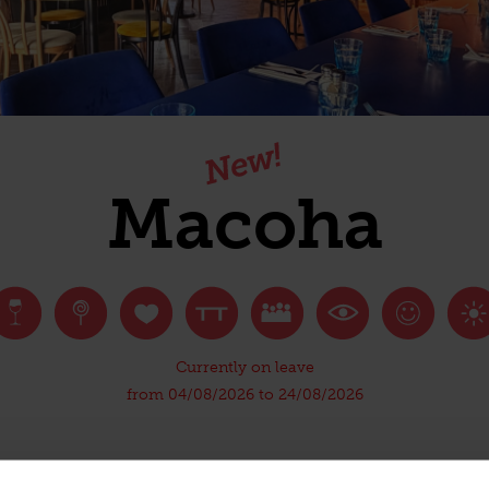
Macoha
Currently on leave
from 04/08/2026 to 24/08/2026
o the Ile de Nantes to enjoy a meal in a chic yet relaxed br