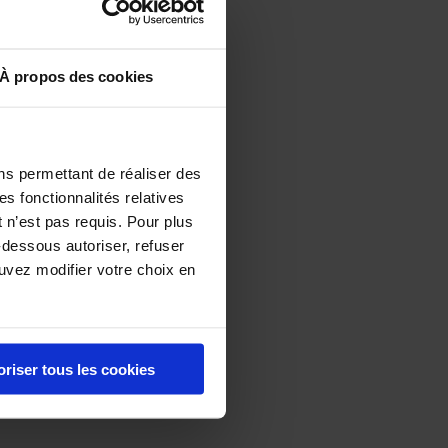
made menu
e venue’s
ailable at
À propos des cookies
 cocktail
me great
ith sun
ns permettant de réaliser des
es fonctionnalités relatives
 n’est pas requis. Pour plus
utéed
-dessous autoriser, refuser
ouvez modifier votre choix en
blanc
hocolate
oriser tous les cookies