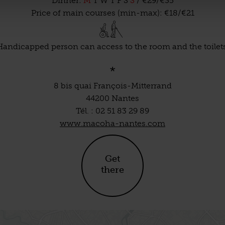
Dinner:
M
T
W
T
F
S
S
/ €29/€35
Price of main courses (min-max): €18/€21
Handicapped person can access to the room and the toilets
*
8 bis quai François-Mitterrand
44200 Nantes
Tél. : 02 51 83 29 89
www.macoha-nantes.com
Get
there