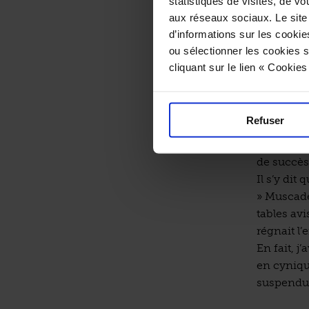
statistiques de visites, de vo
Si au res
aux réseaux sociaux. Le site
Monsieur, 
d’informations sur les cookie
pèse moins
ou sélectionner les cookies s
dans leur
cliquant sur le lien « Cookie
Il s’y dit
blason, l’
Refuser
embouchés
le « Mus’ 
de succès
Il s’y dit
» Muscadet
tables avi
régnait l’
En fait, j
en cynique
suspendu 