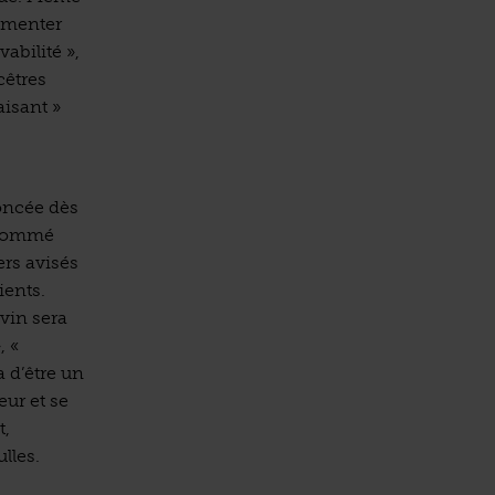
limenter
abilité »,
cêtres
aisant »
noncée dès
s nommé
ers avisés
ients.
 vin sera
, «
a d’être un
eur et se
t,
lles.