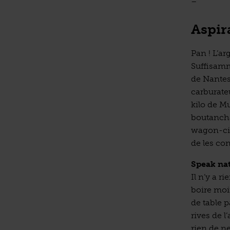
–
Aspir
Pan ! L’ar
Suffisamm
de Nantes
carburateu
kilo de M
boutanchar
wagon-cite
de les con
Speak na
Il n’y a r
boire moi
de table p
rives de l
rien de ne