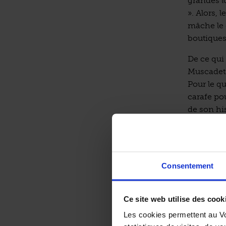
grandes l
». Alors, 
mâche le g
boutiques
De ce qui 
Muscadets
Pour le qu
carafe po
de son hi
simplement
Il s’y dit
« les » Mu
Muscadet 
Consentement
communaux 
pays et de
de Pallet,
Ce site web utilise des cook
que c’est
Les cookies permettent au Vo
faire aime