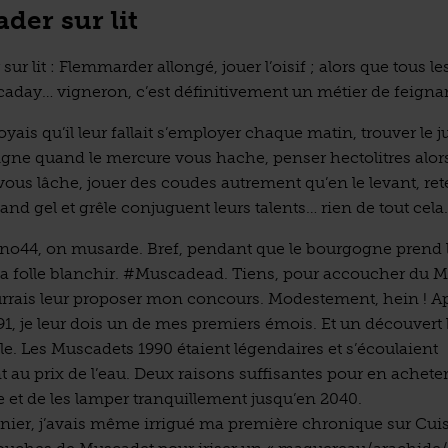
der sur lit
ur lit : Flemmarder allongé, jouer l’oisif ; alors que tous les
caday… vigneron, c’est définitivement un métier de feigna
royais qu’il leur fallait s’employer chaque matin, trouver le 
 vigne quand le mercure vous hache, penser hectolitres alor
ous lâche, jouer des coudes autrement qu’en le levant, ret
nd gel et grêle conjuguent leurs talents… rien de tout cela.
ino44, on musarde. Bref, pendant que le bourgogne prend 
 la folle blanchir. #Muscadead. Tiens, pour accoucher du 
ourrais leur proposer mon concours. Modestement, hein ! Ap
91, je leur dois un de mes premiers émois. Et un découvert
. Les Muscadets 1990 étaient légendaires et s’écoulaient
 au prix de l’eau. Deux raisons suffisantes pour en achete
et de les lamper tranquillement jusqu’en 2040.
nier, j’avais même irrigué ma première chronique sur Cui