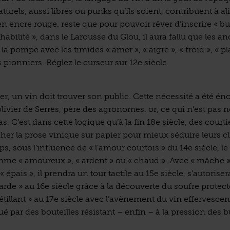
aturels, aussi libres ou punks qu’ils soient, contribuent à a
 en encre rouge. reste que pour pouvoir rêver d’inscrire « buv
chabilité », dans le Larousse du Glou, il aura fallu que les an
a pompe avec les timides « amer », « aigre », « froid », « pl
pionniers. Réglez le curseur sur 12e siècle.
er, un vin doit trouver son public. Cette nécessité a été é
olivier de Serres, père des agronomes. or, ce qui n’est pa
as. C’est dans cette logique qu’à la fin 18e siècle, des courti
her la prose vinique sur papier pour mieux séduire leurs cl
s, sous l’influence de « l’amour courtois » du 14e siècle, le
mme « amoureux », « ardent » ou « chaud ». Avec « mâche »
« épais », il prendra un tour tactile au 15e siècle, s’autoriser
arde » au 16e siècle grâce à la découverte du soufre protect
étillant » au 17e siècle avec l’avènement du vin effervescen
 par des bouteilles résistant – enfin – à la pression des bu