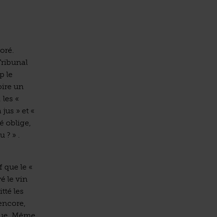
oré.
ribunal
p le
oire un
 les «
jus » et «
é oblige,
 ? » .
f que le «
é le vin
tté les
 encore,
oque. Même