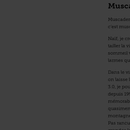
Musca
Muscader s
c’est mus
Naïf, je c
tailler la
sommeil v
larmes qua
Dans le v
on laisse
3.0, je p
depuis 19
mémorable
quasiment
montagne 
Pas rancu