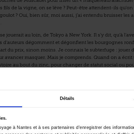
ouches de Muscadet pour iriser un « maquereau/arachide
les fils de la vigne, on se lève ? Peut-être attendent-ils qu’on
oulot ? Oui, bien sûr, moi aussi, j’ai entendu bruisser les a
.
se jouerait au loin, de Tokyo à New York. Il s’y dit, qu’à l’ave
 d’auteurs dégomment et dégonflent les bourgognes ronf
art du prix, sinon moins. Je connais le subterfuge : jouer d
ur avancer masquer. Mais je comprends. Quand on a écrit 
stoire au bout du zinc, pour changer de statut social ou po
 plaire, on est souvent contraint de séduire par effractio
 qu’on n’évoque plus « le » Muscadet. Parce que le Muscadet
scadets ne s’envisagent plus qu’au pluriel, au prétexte que 
serait mosaïque et que « vins de terroir » se prononce « cr
Détails
». Si au 21e siècle, il est toujours difficile d’être prophèt
 gagner le verre des Nantais, allez-y ! Envoyez-les moi ces
 Gorges, Clisson… Pour ne citer que les moins longs à écrire. 
ies.
 peut-être plus facile côté Nantaises… Tabler sur les femme
yage à Nantes et à ses partenaires d’enregistrer des informatio
r, c’est une idée. Après tout, le dessous des robes, elles co