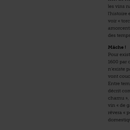
les vins n
l’histoire
voir « tor
amorcent l
des temps 
Mâche !
Pour exist
1600 par 
n’existe p
vont couc
Entre temp
décrit co
charnu », 
vin « de g
rêvera « p
domestiqué