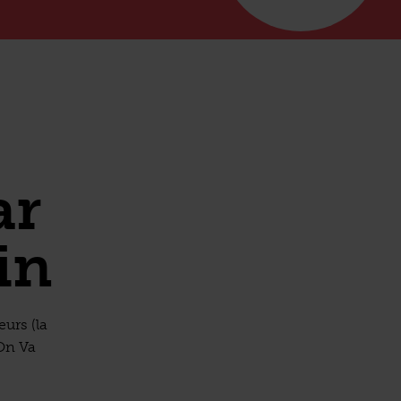
ar
in
urs (la
 On Va