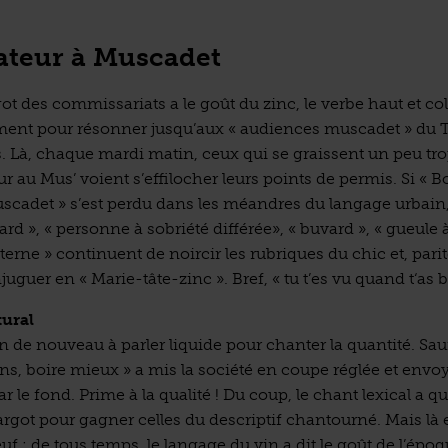
ateur à Muscadet
got des commissariats a le goût du zinc, le verbe haut et col
ent pour résonner jusqu’aux « audiences muscadet » du T
. Là, chaque mardi matin, ceux qui se graissent un peu tro
r au Mus’ voient s’effilocher leurs points de permis. Si « B
uscadet » s’est perdu dans les méandres du langage urbain,
d », « personne à sobriété différée», « buvard », « gueule à 
rne » continuent de noircir les rubriques du chic et, parit
juguer en « Marie-tâte-zinc ». Bref, « tu t’es vu quand t‘as bu
tural
ien de nouveau à parler liquide pour chanter la quantité. Sau
ns, boire mieux » a mis la société en coupe réglée et envoy
ar le fond. Prime à la qualité ! Du coup, le chant lexical a qui
’argot pour gagner celles du descriptif chantourné. Mais là
uf : de tous temps, le langage du vin a dit le goût de l’ép