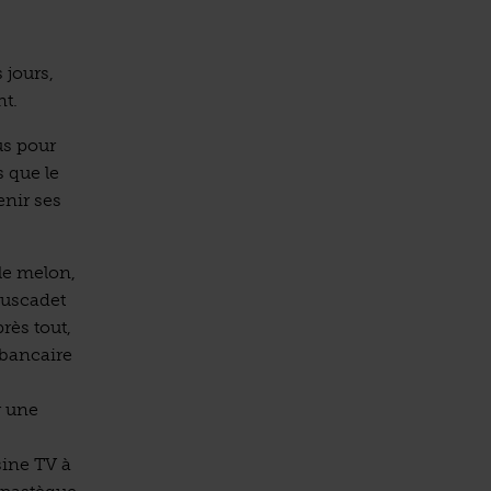
 jours,
nt.
jus pour
s que le
enir ses
le melon,
Muscadet
rès tout,
 bancaire
r une
sine TV à