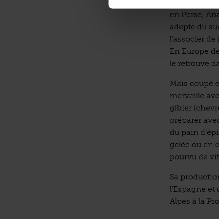
Consommé uni
en Perse, Ana
adepte du su
l’associer de
En Europe de 
le retrouve 
Mais coupé e
merveille avec
gibier (chevr
préparer ave
du pain d’ép
gelée ou en c
pourvu de vi
Sa productio
l’Espagne et 
Alpes à la Pr