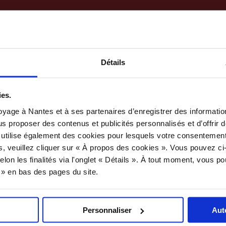
Accueil
Gastronomie à Nantes
Produits
Détails
Le Coing
ies.
yage à Nantes et à ses partenaires d’enregistrer des informatio
us proposer des contenus et publicités personnalisés et d’offrir d
 utilise également des cookies pour lesquels votre consentement
s, veuillez cliquer sur « À propos des cookies ». Vous pouvez ci
elon les finalités via l'onglet « Détails ». À tout moment, vous p
bon coing !
s » en bas des pages du site.
mun, la marmelade, les pâtes de fruits de notre enfance et 
it à chair très ferme et à arômes très riches, subtilement ac
ortugais, ce qui a donné le terme marmelade !
Personnaliser
Aut