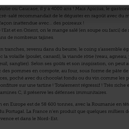
quement cuit et souvent sucré, son origine indistincte
tolie ou Caucase, il y a 4000 ans ! Mais Apicius, le gastr
cré-salé recommandait de le déguster en ragoût avec du m
 façon inattendue avec… des poireaux !
l’Est et en Orient, on le mange salé (en soupe ou farci) 
dans de nombreux tajines.
n tranches, revenu dans du beurre, le coing s’assemble é
 la volaille (poulet, canard), la viande rôtie (veau, agneau, 
euil, sanglier). Selon ses goûts et son inspiration, on peut a
c des pommes en compote, au four, sous forme de pâte de 
ices, poché avec du chocolat fondu ou du vin comme les po
onfiture sur une tartine ! Totalement régressif ! Très riche e
tamines C, il préserve les défenses immunitaires.
n en Europe est de 58 600 tonnes, avec la Roumanie en têt
du Portugal. La France n’en produit que quelques milliers 
ovence et dans le Nord-Est.