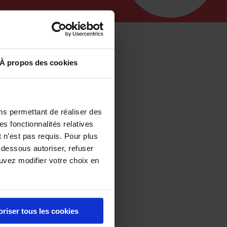
À propos des cookies
ns permettant de réaliser des
es fonctionnalités relatives
 n’est pas requis. Pour plus
-dessous autoriser, refuser
ouvez modifier votre choix en
le ratafia ?
idulé, appelé
oriser tous les cookies