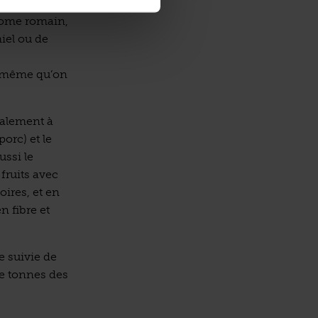
 nous mènent
onome romain,
iel ou de
de même qu’on
galement à
porc) et le
ussi le
fruits avec
ires, et en
n fibre et
e suivie de
de tonnes des