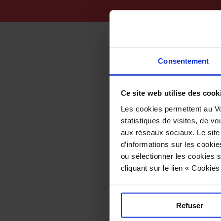
Consentement
Ce site web utilise des cook
Les cookies permettent au Vo
statistiques de visites, de vo
aux réseaux sociaux. Le site
d’informations sur les cookie
ou sélectionner les cookies s
Tous sur le 
cliquant sur le lien « Cookie
Qu’ont en com
Le coing, fru
marmelo en p
Refuser