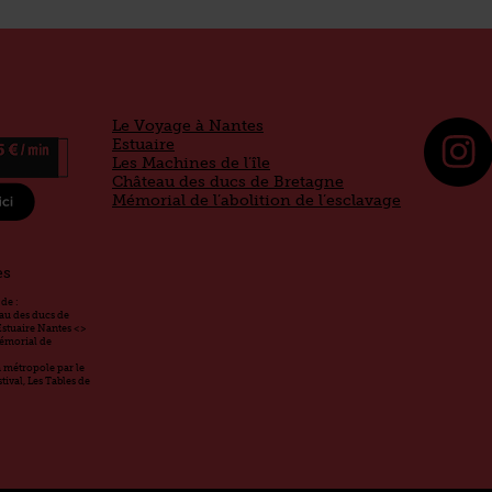
Le Voyage à Nantes
Estuaire
Les Machines de l’île
Château des ducs de Bretagne
Mémorial de l’abolition de l’esclavage
es
de :
eau des ducs de
Estuaire Nantes <>
Mémorial de
la métropole par le
ival, Les Tables de