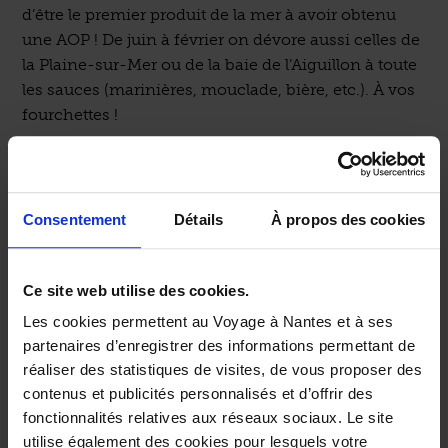
d’être le premier produit de la mer à avoir obtenu
une AOP ! De juin à février on dévore aussi celles de
la Plaine-sur-Mer ou de la baie de l’Aiguillon à toute
les sauces (marinières, mouclade, bière, etc.). À vos
fourchettes !
Pour la petite histoire, les moules trouvées sur divers
chantiers de fouilles archéologiques, auraient très
tôt servies de cuillère. On sait aussi que les Romains
Consentement
Détails
À propos des cookies
entretenaient des moulières. Toutefois en France, la
culture de ce bivalve (mytiliculture) coïncide avec
l’arrivée au XIIIe siècle d’un Ecossais, Patrick
Ce site web utilise des cookies.
Walton, qui s’était échoué dans la baie de l’Aiguillon.
Les cookies permettent au Voyage à Nantes et à ses
Chasseur d’oiseaux de mer, il avait tendu des filets
partenaires d’enregistrer des informations permettant de
sur des piquets de bois enfoncés dans le sable du
réaliser des statistiques de visites, de vous proposer des
littoral. Il eut la surprise de constater la colonisation
contenus et publicités personnalisés et d’offrir des
de ses poteaux baignant dans la mer par de
fonctionnalités relatives aux réseaux sociaux. Le site
nombreux mollusques dont il observa la rapide
utilise également des cookies pour lesquels votre