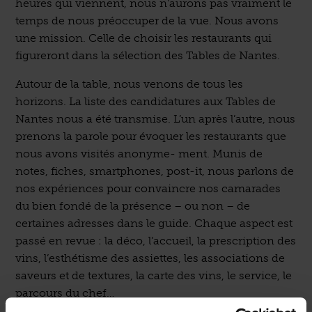
heures qui viennent, nous n’aurons pas vraiment le
temps de nous préoccuper de la vue. Nous avons
une mission. Celle de choisir les restaurants qui
figureront dans la sélection des Tables de Nantes.
Autour de la table, nous venons de tous les
horizons. La liste des candidatures aux Tables de
Nantes nous a été transmise. L’un après l’autre, nous
prenons la parole pour évoquer les restaurants que
nous avons visités anonyme- ment. Munis de
notes, fiches, smartphones, post-it, nous parlons de
nos expériences pour convaincre nos camarades
du bien fondé de la présence – ou non – de
certaines adresses dans le guide. Chaque aspect est
passé en revue : la déco, l’accueil, la prescription des
vins, l’esthétisme des assiettes, les associations de
saveurs et de textures, la carte des vins, le service, le
parcours du chef…