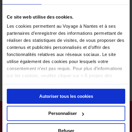
quinzaine de maraîchers dans un rayon de 60 km
autour de Nantes. Ces légumes voués au rebus sont
Ce site web utilise des cookies.
acheminés vers ceux qui en ont le plus besoin, via
des associations alimentaires locales (Secours
Les cookies permettent au Voyage à Nantes et à ses
partenaires d’enregistrer des informations permettant de
Populaire, Banque Alimentaire, Croix-Rouge, etc.).
réaliser des statistiques de visites, de vous proposer des
On salue l’initiative !
contenus et publicités personnalisés et d’offrir des
D’autres ambitions animent cette association :
fonctionnalités relatives aux réseaux sociaux. Le site
sensibiliser le plus grand nombre au gaspillage
utilise également des cookies pour lesquels votre
alimentaire pour recréer du lien entre la ville et la
consentement n’est pas requis. Pour plus d’informations
campagne, et transformer les légumes qui ne sont
sur les cookies, veuillez cliquer sur « À propos des
pas redistribuables en l’état.
cookies ». Vous pouvez ci-dessous autoriser, refuser ou
sélectionner les cookies selon les finalités via l'onglet
Autoriser tous les cookies
« Détails ». À tout moment, vous pouvez modifier votre
choix en cliquant sur le lien « Cookies » en bas des
pages du site.
Personnaliser
Refuser