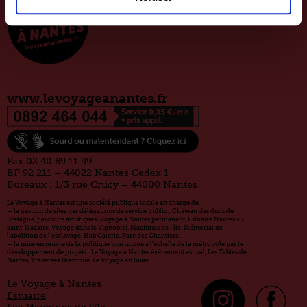
www.levoyageanantes.fr
Fax 02 40 89 11 99
BP 92 211 – 44022 Nantes Cedex 1
Bureaux : 1/3 rue Crucy – 44000 Nantes
Le Voyage à Nantes est une société publique locale en charge de :
— la gestion de sites par délégations de service public : Château des ducs de
Bretagne, parcours artistiques (Voyage à Nantes permanent, Estuaire Nantes <>
Saint-Nazaire, Voyage dans le Vignoble), Machines de l’île, Mémorial de
l’abolition de l’esclavage, Hab Galerie, Parc des Chantiers.
— la mise en œuvre de la politique touristique à l’échelle de la métropole par le
développement de projets : Le Voyage à Nantes événement estival, Les Tables de
Nantes, Traversée Bretonne, Le Voyage en hiver.
Le Voyage à Nantes
Estuaire
Les Machines de l’île