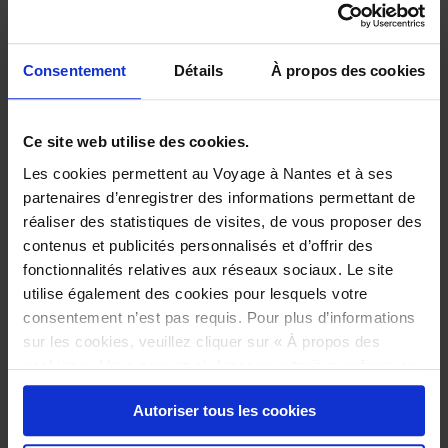
Faites un geste pour l’environnement : pensez à
vous munir de
votre gobelet !
Consentement
Détails
À propos des cookies
Ce site web utilise des cookies.
Les cookies permettent au Voyage à Nantes et à ses
partenaires d’enregistrer des informations permettant de
réaliser des statistiques de visites, de vous proposer des
contenus et publicités personnalisés et d’offrir des
fonctionnalités relatives aux réseaux sociaux. Le site
utilise également des cookies pour lesquels votre
consentement n’est pas requis. Pour plus d’informations
sur les cookies, veuillez cliquer sur « À propos des
cookies ». Vous pouvez ci-dessous autoriser, refuser ou
sélectionner les cookies selon les finalités via l'onglet
Autoriser tous les cookies
« Détails ». À tout moment, vous pouvez modifier votre
LA NOCTURNE ÉTONNANTE
choix en cliquant sur le lien « Cookies » en bas des